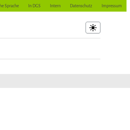
he Sprache
In DGS
Intern
Datenschutz
Impressum
hoher Kontrast
ubmenu for "Wir wollen mehr"