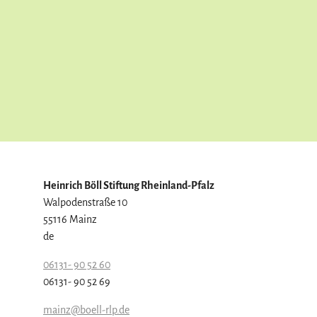
Heinrich Böll Stiftung Rheinland-Pfalz
Walpodenstraße 10
55116 Mainz
de
06131- 90 52 60
06131- 90 52 69
mainz@boell-rlp.de