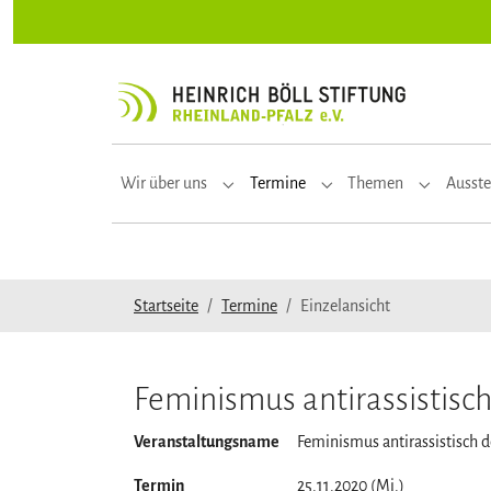
Zur Hauptnavigation springen
Zum Hauptinhalt springen
Zum Seitenfuß springen
Wir über uns
Termine
Themen
Ausste
Submenu for "Wir über uns"
Submenu for "Termine"
Submenu f
Sie sind hier:
Startseite
Termine
Einzelansicht
Feminismus antirassistisc
Veranstaltungsname
Feminismus antirassistisch 
Termin
25.11.2020 (Mi.)