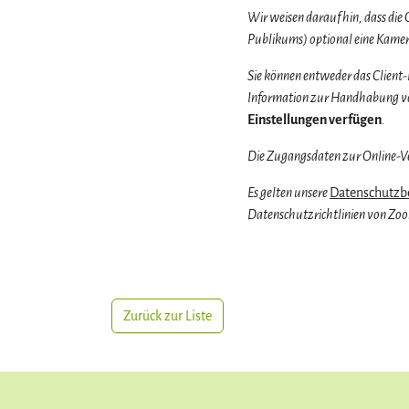
Wir weisen darauf hin, dass die
Publikums) optional eine Kamer
Sie können entweder das Client
Information zur Handhabung v
Einstellungen verfügen
.
Die Zugangsdaten zur Online-Ve
Es gelten unsere
Datenschutz
Datenschutzrichtlinien von Zoo
Zurück zur Liste