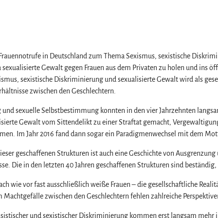
 Frauennotrufe in Deutschland zum Thema Sexismus, sexistische Diskrimin
 sexualisierte Gewalt gegen Frauen aus dem Privaten zu holen und ins öffe
smus, sexistische Diskriminierung und sexualisierte Gewalt wird als gesel
rhältnisse zwischen den Geschlechtern.
g und sexuelle Selbstbestimmung konnten in den vier Jahrzehnten langs
isierte Gewalt vom Sittendelikt zu einer Straftat gemacht, Vergewaltigu
en. Im Jahr 2016 fand dann sogar ein Paradigmenwechsel mit dem Motto
dieser geschaffenen Strukturen ist auch eine Geschichte von Ausgrenzung
se. Die in den letzten 40 Jahren geschaffenen Strukturen sind beständig,
ach wie vor fast ausschließlich weiße Frauen – die gesellschaftliche Realit
Machtgefälle zwischen den Geschlechtern fehlen zahlreiche Perspektiv
istischer und sexistischer Diskriminierung kommen erst langsam mehr in