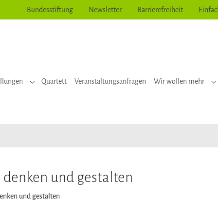
Bundesstiftung
Newsletter
Barrierefreiheit
Einfac
llungen
Quartett
Veranstaltungsanfragen
Wir wollen mehr
or "Themen"
Submenu for "Ausstellungen"
S
h denken und gestalten
denken und gestalten