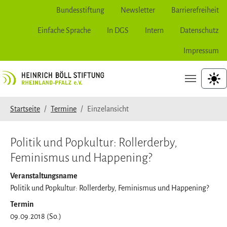
Bundesstiftung
Newsletter
Barrierefreiheit
Einfache Sprache
In DGS
Intern
Datenschutz
Impressum
Zur Hauptnavigation springen
Zum Hauptinhalt springen
Zum Seitenfuß springen
hoher
Sie sind hier:
Startseite
Termine
Einzelansicht
Politik und Popkultur: Rollerderby,
Feminismus und Happening?
Veranstaltungsname
Politik und Popkultur: Rollerderby, Feminismus und Happening?
Termin
09.09.2018 (So.)