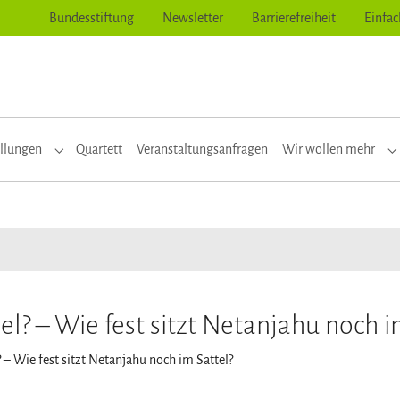
Bundesstiftung
Newsletter
Barrierefreiheit
Einfac
llungen
Quartett
Veranstaltungsanfragen
Wir wollen mehr
or "Themen"
Submenu for "Ausstellungen"
S
el? – Wie fest sitzt Netanjahu noch i
? – Wie fest sitzt Netanjahu noch im Sattel?