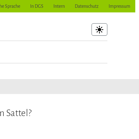
he Sprache
In DGS
Intern
Datenschutz
Impressum
hoher Kontrast
ubmenu for "Wir wollen mehr"
m Sattel?