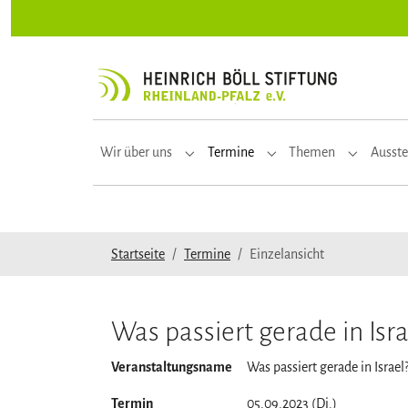
Zur Hauptnavigation springen
Zum Hauptinhalt springen
Zum Seitenfuß springen
Wir über uns
Termine
Themen
Ausste
Submenu for "Wir über uns"
Submenu for "Termine"
Submenu f
Sie sind hier:
Startseite
Termine
Einzelansicht
Was passiert gerade in Isra
Veranstaltungsname
Was passiert gerade in Israel
Termin
05.09.2023 (Di.)