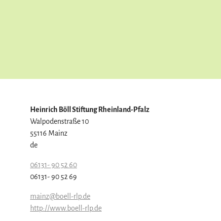
Heinrich Böll Stiftung Rheinland-Pfalz
Walpodenstraße 10
55116 Mainz
de
06131- 90 52 60
06131- 90 52 69
mainz@boell-rlp.de
http://www.boell-rlp.de