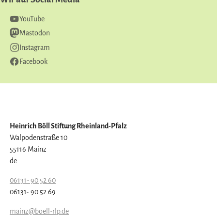
YouTube
Mastodon
Instagram
Facebook
Heinrich Böll Stiftung Rheinland-Pfalz
Walpodenstraße 10
55116 Mainz
de
06131- 90 52 60
06131- 90 52 69
mainz@boell-rlp.de