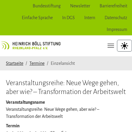
Bundesstiftung
Newsletter
Barrierefreiheit
Einfache Sprache
In DGS
Intern
Datenschutz
Impressum
Zur Hauptnavigation springen
Zum Hauptinhalt springen
Zum Seitenfuß springen
hoher
Sie sind hier:
Startseite
Termine
Einzelansicht
Veranstaltungsreihe: Neue Wege gehen,
aber wie? – Transformation der Arbeitswelt
Veranstaltungsname
Veranstaltungsreihe: Neue Wege gehen, aber wie? –
Transformation der Arbeitswelt
Termin