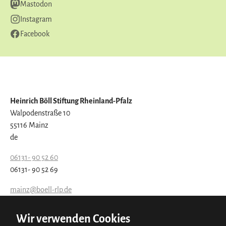
Mastodon
Instagram
Facebook
Heinrich Böll Stiftung Rheinland-Pfalz
Walpodenstraße 10
55116 Mainz
de
06131- 90 52 60
06131- 90 52 69
mainz@boell-rlp.de
http://www.boell-rlp.de
Wir verwenden Cookies
Kontaktieren Sie uns