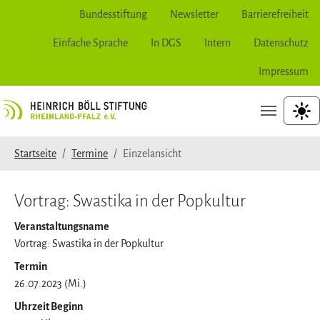
Bundesstiftung
Newsletter
Barrierefreiheit
Einfache Sprache
In DGS
Intern
Datenschutz
Impressum
Zur Hauptnavigation springen
Zum Hauptinhalt springen
Zum Seitenfuß springen
hoher
Sie sind hier:
Startseite
Termine
Einzelansicht
Vortrag: Swastika in der Popkultur
Veranstaltungsname
Vortrag: Swastika in der Popkultur
Termin
26.07.2023 (Mi.)
Uhrzeit Beginn