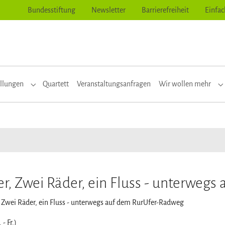
Bundesstiftung
Newsletter
Barrierefreiheit
Einfac
llungen
Quartett
Veranstaltungsanfragen
Wir wollen mehr
or "Themen"
Submenu for "Ausstellungen"
S
er, Zwei Räder, ein Fluss - unterweg
, Zwei Räder, ein Fluss - unterwegs auf dem RurUfer-Radweg
- Fr.)