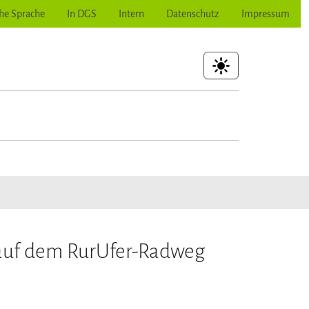
he Sprache
In DGS
Intern
Datenschutz
Impressum
hoher Kontrast
ubmenu for "Wir wollen mehr"
s auf dem RurUfer-Radweg