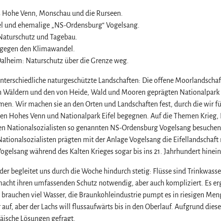
 Hohe Venn, Monschau und die Rurseen.
el und ehemalige „NS-Ordensburg“ Vogelsang.
Naturschutz und Tagebau.
 gegen den Klimawandel.
heim: Naturschutz über die Grenze weg.
unterschiedliche naturgeschützte Landschaften: Die offene Moorlandschaf
en Wäldern und den von Heide, Wald und Mooren geprägten Nationalpark 
emen. Wir machen sie an den Orten und Landschaften fest, durch die wir 
en Hohes Venn und Nationalpark Eifel begegnen. Auf die Themen Krieg, 
en Nationalsozialisten so genannten NS-Ordensburg Vogelsang besuchen. H
ationalsozialisten prägten mit der Anlage Vogelsang die Eifellandschaft
elsang während des Kalten Krieges sogar bis ins 21. Jahrhundert hinein
der begleitet uns durch die Woche hindurch stetig: Flüsse sind Trinkwa
acht ihren umfassenden Schutz notwendig, aber auch kompliziert. Es er
 brauchen viel Wasser, die Braunkohleindustrie pumpt es in riesigen Men
auf, aber der Lachs will flussaufwärts bis in den Oberlauf. Aufgrund die
äische Lösungen gefragt.