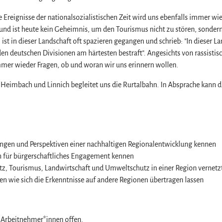
 Ereignisse der nationalsozialistischen Zeit wird uns ebenfalls immer 
 und ist heute kein Geheimnis, um den Tourismus nicht zu stören, sondern
 ist in dieser Landschaft oft spazieren gegangen und schrieb: "In dieser L
en deutschen Divisionen am härtesten bestraft". Angesichts von rassisti
mmer wieder Fragen, ob und woran wir uns erinnern wollen.
Heimbach und Linnich begleitet uns die Rurtalbahn. In Absprache kann d
ungen und Perspektiven einer nachhaltigen Regionalentwicklung kennen
 für bürgerschaftliches Engagement kennen
tz, Tourismus, Landwirtschaft und Umweltschutz in einer Region vernetz
en wie sich die Erkenntnisse auf andere Regionen übertragen lassen
n Arbeitnehmer*innen offen.