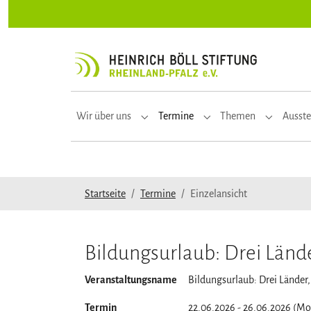
Zur Hauptnavigation springen
Zum Hauptinhalt springen
Zum Seitenfuß springen
Wir über uns
Termine
Themen
Ausste
Submenu for "Wir über uns"
Submenu for "Termine"
Submenu f
Sie sind hier:
Startseite
Termine
Einzelansicht
Bildungsurlaub: Drei Länd
Veranstaltungsname
Bildungsurlaub: Drei Länder
Termin
22.06.2026 - 26.06.2026 (Mo. 