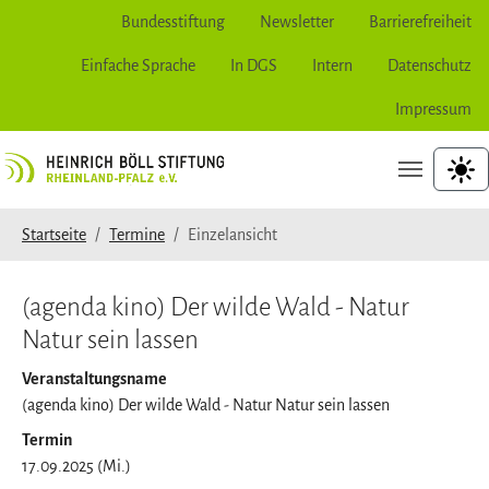
Bundesstiftung
Newsletter
Barrierefreiheit
Einfache Sprache
In DGS
Intern
Datenschutz
Impressum
Zur Hauptnavigation springen
Zum Hauptinhalt springen
Zum Seitenfuß springen
hoher
Sie sind hier:
Startseite
Termine
Einzelansicht
(agenda kino) Der wilde Wald - Natur
Natur sein lassen
Veranstaltungsname
(agenda kino) Der wilde Wald - Natur Natur sein lassen
Termin
17.09.2025 (Mi.)